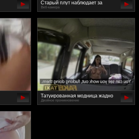
Старый плут наблюдает за
Веб-камера
изду в
молоденькими красотками в
горячем бикини
Татуированная модница жадно
Двойное проникновение
т
скачет на длинном стволе
таксиста