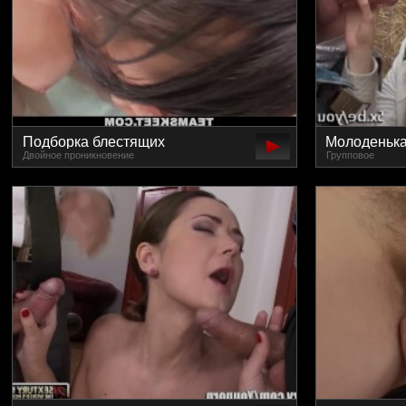
Подборка блестящих
Молоденьк
Двойное проникновение
Групповое
семяизвержений в киски
вместила дв
молодых потаскух
групповом 