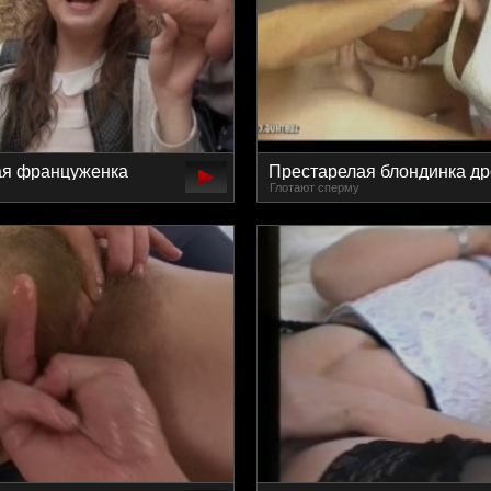
ая француженка
Престарелая блондинка др
Глотают сперму
а хуя сразу на
длинный агрегат парня
гангбанге
буферами и руками